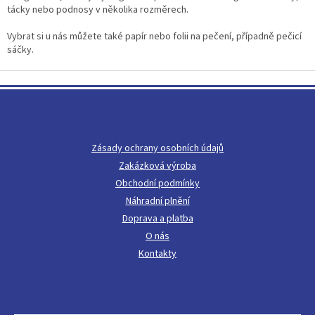
ý
tácky nebo podnosy v několika rozměrech.
p
i
Vybrat si u nás můžete také papír nebo folii na pečení, případně pečicí
s
sáčky.
u
Z
á
p
a
t
Zásady ochrany osobních údajů
í
Zakázková výroba
Obchodní podmínky
Náhradní plnění
Doprava a platba
O nás
Kontakty