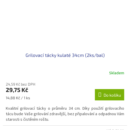
Grilovací tácky kulaté 34cm (2ks/bal)
Skladem
24,59 Kč bez DPH
29,75 Kč
Do košíku
Měrná
14,88 Kč / 1 ks
cena:
Kvalitní grilovací tácky o průměru 34 cm. Díky použití grilovacího
tácu bude Vaše grilování zdravější, bez připalování a odpadnou Vám
starosti s čistěním roštu.