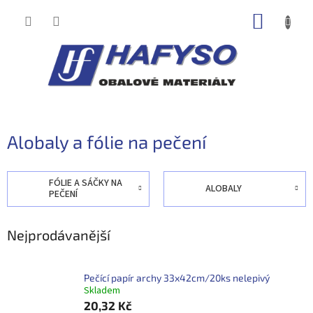
Přejít
NÁKUP
na
obsah
KOŠÍK
Alobaly a fólie na pečení
FÓLIE A SÁČKY NA
ALOBALY
PEČENÍ
Nejprodávanější
Pečící papír archy 33x42cm/20ks nelepivý
Skladem
20,32 Kč