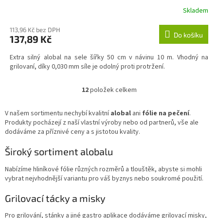
Skladem
113,96 Kč bez DPH
Do košíku
137,89 Kč
Extra silný alobal na sele šířky 50 cm v návinu 10 m. Vhodný na
grilovaní, díky 0,030 mm síle je odolný proti protržení.
12
položek celkem
O
v
l
V našem sortimentu nechybí kvalitní
alobal
ani
fólie na pečení
.
á
Produkty pocházejí z naší vlastní výroby nebo od partnerů, vše ale
d
dodáváme za příznivé ceny a s jistotou kvality.
a
c
Široký sortiment alobalu
í
p
Nabízíme hliníkové fólie různých rozměrů a tlouštěk, abyste si mohli
r
vybrat nejvhodnější variantu pro váš byznys nebo soukromé použití.
v
k
Grilovací tácky a misky
y
v
Pro grilování, stánky a jiné gastro aplikace dodáváme grilovací misky,