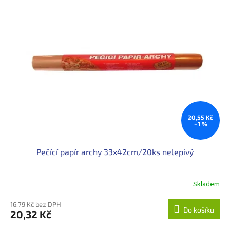
o
p
d
i
u
s
k
p
t
r
ů
o
d
u
k
t
ů
20,55 Kč
–1 %
Pečící papír archy 33x42cm/20ks nelepivý
Skladem
16,79 Kč bez DPH
Do košíku
20,32 Kč