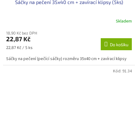
Sáčky na pečení 35x40 cm + zavírací klipsy (5ks)
Skladem
18,90 Kč bez DPH
22,87 Kč
Do košíku
Měrná
22,87 Kč / 5 ks
cena:
Sáčky na pečení (pečící sáčky) rozměru 35x40 cm + zavírací klipsy
Kód:
91.34