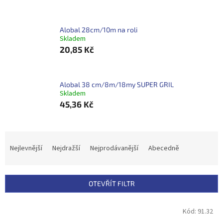
Alobal 28cm/10m na roli
Skladem
20,85 Kč
Alobal 38 cm/8m/18my SUPER GRIL
Skladem
45,36 Kč
Ř
a
Nejlevnější
Nejdražší
Nejprodávanější
Abecedně
z
e
n
OTEVŘÍT FILTR
í
p
V
Kód:
91.32
r
ý