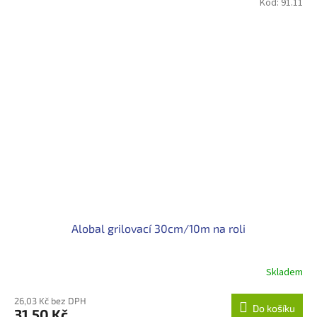
Kód:
91.11
Alobal grilovací 30cm/10m na roli
Skladem
26,03 Kč bez DPH
Do košíku
31,50 Kč