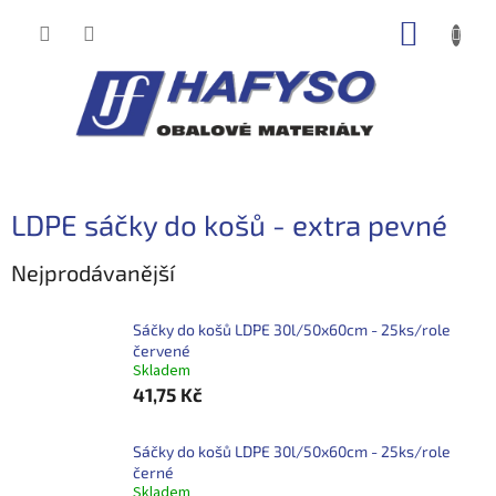
Přejít
NÁKUP
na
obsah
KOŠÍK
LDPE sáčky do košů - extra pevné
Nejprodávanější
Sáčky do košů LDPE 30l/50x60cm - 25ks/role
červené
Skladem
41,75 Kč
Sáčky do košů LDPE 30l/50x60cm - 25ks/role
černé
Skladem