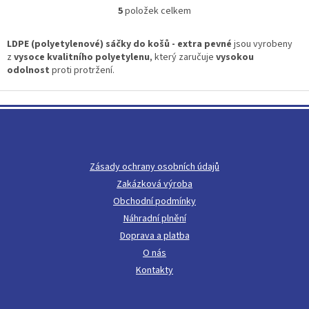
5
položek celkem
O
v
l
LDPE (polyetylenové) sáčky do košů - extra pevné
jsou vyrobeny
á
z
vysoce kvalitního polyetylenu
, který zaručuje
vysokou
d
odolnost
proti protržení.
a
c
Z
í
á
p
p
r
a
v
t
k
Zásady ochrany osobních údajů
í
y
Zakázková výroba
v
ý
Obchodní podmínky
p
Náhradní plnění
i
Doprava a platba
s
u
O nás
Kontakty