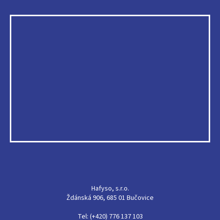
Hafyso, s.r.o.
Ždánská 906, 685 01 Bučovice
Tel: (+420) 776 137 103