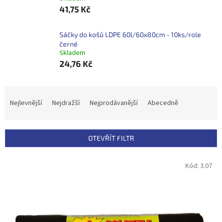
41,75 Kč
Sáčky do košů LDPE 60l/60x80cm - 10ks/role
černé
Skladem
24,76 Kč
Ř
a
Nejlevnější
Nejdražší
Nejprodávanější
Abecedně
z
e
n
OTEVŘÍT FILTR
í
p
V
Kód:
3.07
r
ý
o
p
d
i
u
s
k
p