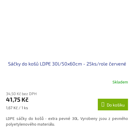
Sáčky do košů LDPE 30l/50x60cm - 25ks/role červené
Skladem
34,50 Kč bez DPH
41,75 Kč
Do košíku
Měrná
1,67 Kč / 1 ks
cena:
LDPE sáčky do košů - extra pevné 30L. Vyrobeny jsou z pevného
polyetylenového materiálu.