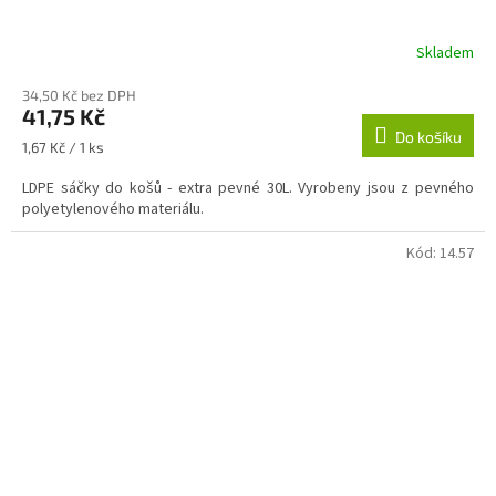
Skladem
34,50 Kč bez DPH
41,75 Kč
Do košíku
Měrná
1,67 Kč / 1 ks
cena:
LDPE sáčky do košů - extra pevné 30L. Vyrobeny jsou z pevného
polyetylenového materiálu.
Kód:
14.57