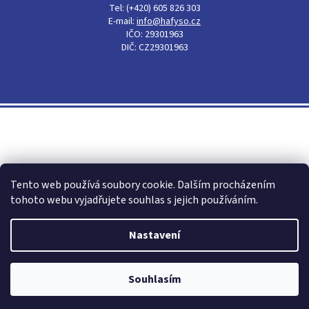
Tel: (+420) 605 826 303
E-mail:
info@hafyso.cz
IČO: 29301963
DIČ: CZ29301963
Shoptet
Tento web používá soubory cookie. Dalším procházením
tohoto webu vyjadřujete souhlas s jejich používáním.
Nastavení
Copyright 2026
Hafyso - obalový materiál, igelitové pytle,
mikroténové sáčky
. Všechna práva vyhrazena.
Souhlasím
Tento e-shop vyšperkovalo