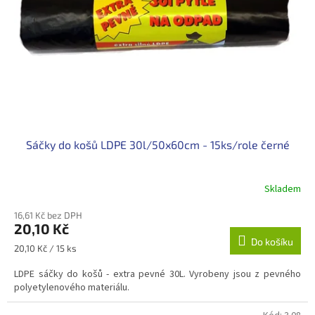
t
r
ů
o
d
u
k
t
ů
Sáčky do košů LDPE 30l/50x60cm - 15ks/role černé
Skladem
16,61 Kč bez DPH
20,10 Kč
Do košíku
Měrná
20,10 Kč / 15 ks
cena:
LDPE sáčky do košů - extra pevné 30L. Vyrobeny jsou z pevného
polyetylenového materiálu.