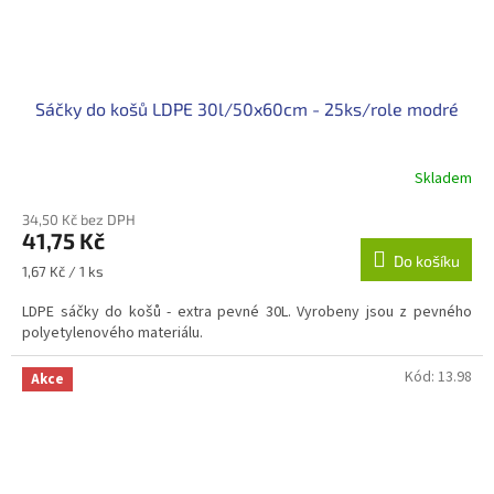
Sáčky do košů LDPE 30l/50x60cm - 25ks/role modré
Skladem
34,50 Kč bez DPH
41,75 Kč
Do košíku
Měrná
1,67 Kč / 1 ks
cena:
LDPE sáčky do košů - extra pevné 30L. Vyrobeny jsou z pevného
polyetylenového materiálu.
Kód:
13.98
Akce