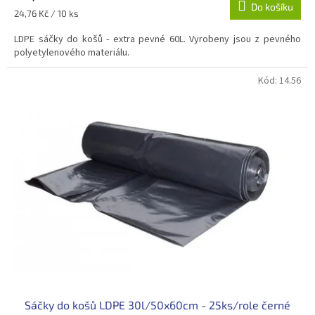
Do košíku
Měrná
24,76 Kč / 10 ks
cena:
LDPE sáčky do košů - extra pevné 60L. Vyrobeny jsou z pevného
polyetylenového materiálu.
Kód:
14.56
Sáčky do košů LDPE 30l/50x60cm - 25ks/role černé