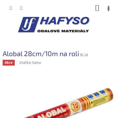
Přejít
NÁKUP
na
obsah
KOŠÍK
Alobal 28cm/10m na roli
91.18
Značka:
Sama
Akce