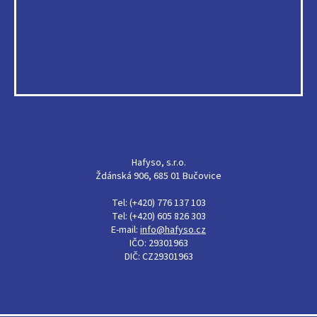
Hafyso, s.r.o.
Ždánská 906, 685 01 Bučovice
Tel: (+420) 776 137 103
Tel: (+420) 605 826 303
E-mail:
info@hafyso.cz
IČO: 29301963
DIČ: CZ29301963