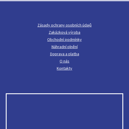
á
p
a
t
Zásady ochrany osobních údajů
í
Zakázková výroba
Obchodní podmínky
Náhradní plnění
Doprava a platba
O nás
Kontakty