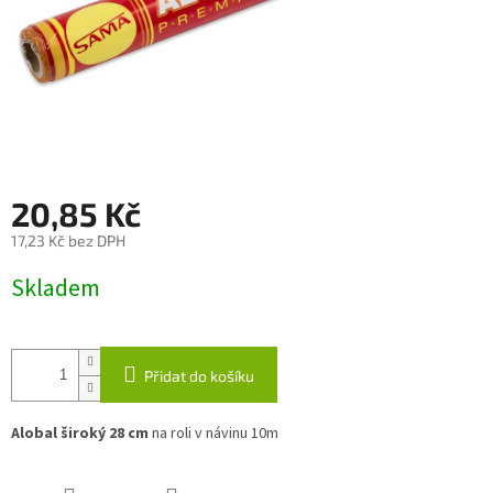
20,85 Kč
17,23 Kč bez DPH
Měrná
Skladem
cena:
Přidat do košíku
Alobal široký 28 cm
na roli v návinu 10m