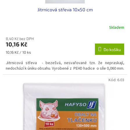
Jitrnicová střeva 10x50 cm
Skladem
8,40 Kč bez DPH
10,16 Kč
Do košíku
Měrná
10,16 Kč / 10 ks
cena:
Jitrnicová střeva - bezešvá, nesvařované tzn. že nepraskají,
nedochází k úniku obsahu. Vyrobené z PEHD hadice o síle 0,060 mm.
Kód:
6.03