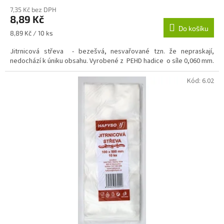
7,35 Kč bez DPH
8,89 Kč
Do košíku
Měrná
8,89 Kč / 10 ks
cena:
Jitrnicová střeva - bezešvá, nesvařované tzn. že nepraskají,
nedochází k úniku obsahu. Vyrobené z PEHD hadice o síle 0,060 mm.
Kód:
6.02