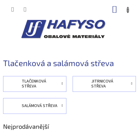
Přejít
NÁKUP
na
obsah
KOŠÍK
Tlačenková a salámová střeva
TLAČENKOVÁ
JITRNICOVÁ
STŘEVA
STŘEVA
SALÁMOVÁ STŘEVA
Nejprodávanější