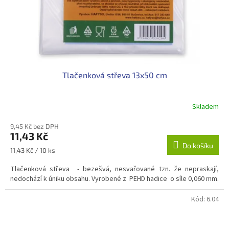
Tlačenková střeva 13x50 cm
Skladem
9,45 Kč bez DPH
11,43 Kč
Do košíku
Měrná
11,43 Kč / 10 ks
cena:
Tlačenková střeva - bezešvá, nesvařované tzn. že nepraskají,
nedochází k úniku obsahu. Vyrobené z PEHD hadice o síle 0,060 mm.
Kód:
6.04