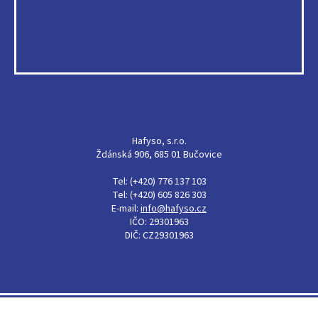
Hafyso, s.r.o.
Ždánská 906, 685 01 Bučovice
Tel: (+420) 776 137 103
Tel: (+420) 605 826 303
E-mail:
info@hafyso.cz
IČO: 29301963
DIČ: CZ29301963