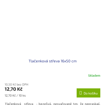
Tlačenková střeva 16x50 cm
Skladem
10,50 Kč bez DPH
12,70 Kč
Do košíku
Měrná
12,70 Kč / 10 ks
cena:
Tlačenková střeva - bezešvá, nesvařované tzn. že nepraskají,