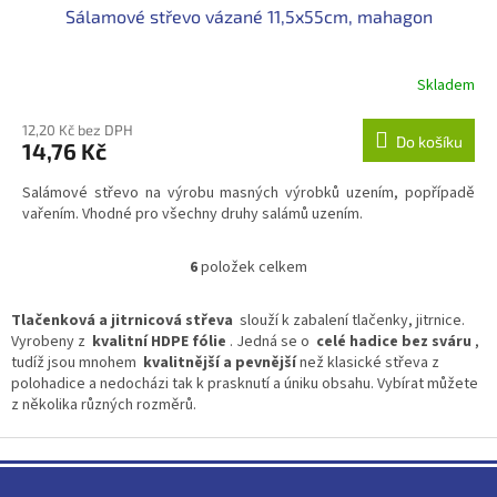
Sálamové střevo vázané 11,5x55cm, mahagon
Skladem
12,20 Kč bez DPH
Do košíku
14,76 Kč
Salámové střevo na výrobu masných výrobků uzením, popřípadě
vařením. Vhodné pro všechny druhy salámů uzením.
6
položek celkem
O
v
l
Tlačenková a jitrnicová střeva
slouží k zabalení tlačenky, jitrnice.
á
Vyrobeny z
kvalitní HDPE fólie
. Jedná se o
celé hadice bez sváru
,
d
tudíž jsou mnohem
kvalitnější a pevnější
než klasické střeva z
a
polohadice a nedocházi tak k prasknutí a úniku obsahu. Vybírat můžete
c
z několika různých rozměrů.
í
p
Z
r
á
v
p