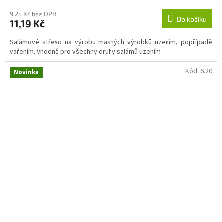
9,25 Kč bez DPH
Do košíku
11,19 Kč
Salámové střevo na výrobu masných výrobků uzením, popřípadě
vařením. Vhodné pro všechny druhy salámů uzením
Kód:
6.20
Novinka