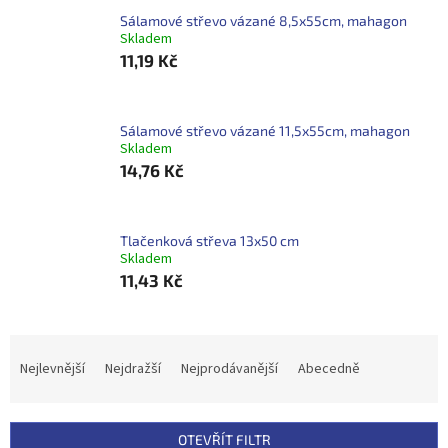
Sálamové střevo vázané 8,5x55cm, mahagon
Skladem
11,19 Kč
Sálamové střevo vázané 11,5x55cm, mahagon
Skladem
14,76 Kč
Tlačenková střeva 13x50 cm
Skladem
11,43 Kč
Ř
a
Nejlevnější
Nejdražší
Nejprodávanější
Abecedně
z
e
n
OTEVŘÍT FILTR