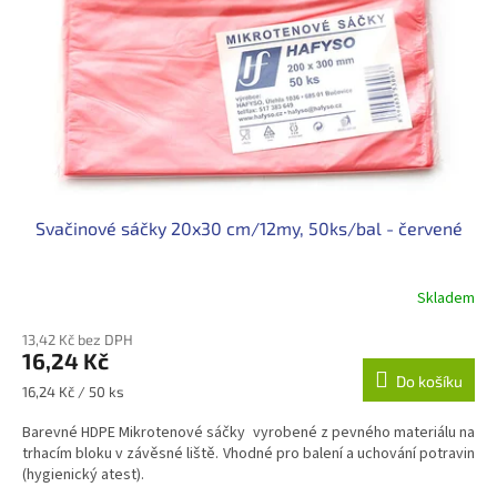
t
r
ů
o
d
u
k
t
ů
Svačinové sáčky 20x30 cm/12my, 50ks/bal - červené
Skladem
13,42 Kč bez DPH
16,24 Kč
Do košíku
Měrná
16,24 Kč / 50 ks
cena:
Barevné HDPE Mikrotenové sáčky vyrobené z pevného materiálu na
trhacím bloku v závěsné liště. Vhodné pro balení a uchování potravin
(hygienický atest).