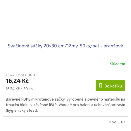
Svačinové sáčky 20x30 cm/12my, 50ks/bal - oranžové
Skladem
13,42 Kč bez DPH
16,24 Kč
Do košíku
Měrná
16,24 Kč / 50 ks
cena:
Barevné HDPE mikrotenové sáčky vyrobené z pevného materiálu na
trhacím bloku v závěsné liště. Vhodné pro balení a uchování potravin
(hygienický atest).
Kód:
1.07