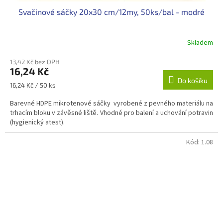
Svačinové sáčky 20x30 cm/12my, 50ks/bal - modré
Skladem
13,42 Kč bez DPH
16,24 Kč
Do košíku
Měrná
16,24 Kč / 50 ks
cena:
Barevné HDPE mikrotenové sáčky vyrobené z pevného materiálu na
trhacím bloku v závěsné liště. Vhodné pro balení a uchování potravin
(hygienický atest).
Kód:
1.08