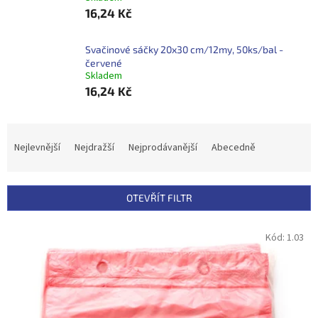
16,24 Kč
Svačinové sáčky 20x30 cm/12my, 50ks/bal -
červené
Skladem
16,24 Kč
Ř
a
Nejlevnější
Nejdražší
Nejprodávanější
Abecedně
z
e
n
OTEVŘÍT FILTR
í
p
V
Kód:
1.03
r
ý
o
p
d
i
u
s
k
p