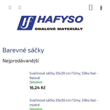
Přejít
NÁKUP
na
obsah
KOŠÍK
Barevné sáčky
Nejprodávanější
Svačinové sáčky 20x30 cm/12my, 50ks/bal -
fialové
Skladem
16,24 Kč
Svačinové sáčky 20x30 cm/12my, 50ks/bal -
modré
Skladem