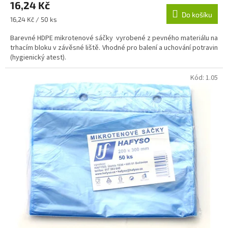
16,24 Kč
Do košíku
Měrná
16,24 Kč / 50 ks
cena:
Barevné HDPE mikrotenové sáčky vyrobené z pevného materiálu na
trhacím bloku v závěsné liště. Vhodné pro balení a uchování potravin
(hygienický atest).
Kód:
1.05