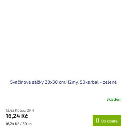
Svačinové sáčky 20x30 cm/12my, 50ks/bal - zelené
Skladem
13,42 Kč bez DPH
16,24 Kč
Do košíku
Měrná
16,24 Kč / 50 ks