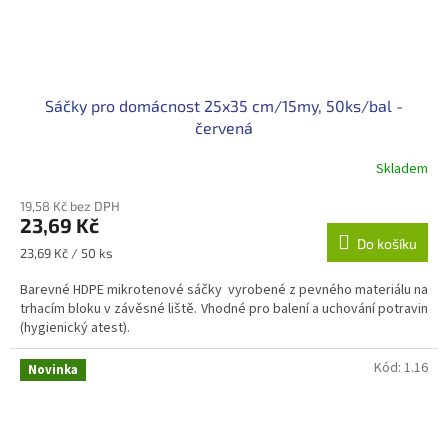
Sáčky pro domácnost 25x35 cm/15my, 50ks/bal -
červená
Skladem
19,58 Kč bez DPH
23,69 Kč
Do košíku
Měrná
23,69 Kč / 50 ks
cena:
Barevné HDPE mikrotenové sáčky vyrobené z pevného materiálu na
trhacím bloku v závěsné liště. Vhodné pro balení a uchování potravin
(hygienický atest).
Kód:
1.16
Novinka