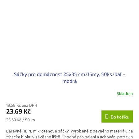
Sáčky pro domácnost 25x35 cm/15my, 50ks/bal -
modrá
Skladem
19,58 Kč bez DPH
23,69 Kč
Do košíku
Měrná
23,69 Kč / 50 ks
cena:
Barevné HDPE mikrotenové sáčky vyrobené z pevného materiálu na
trhacím bloku v závěsné liště. Vhodné pro balení a uchování potravin