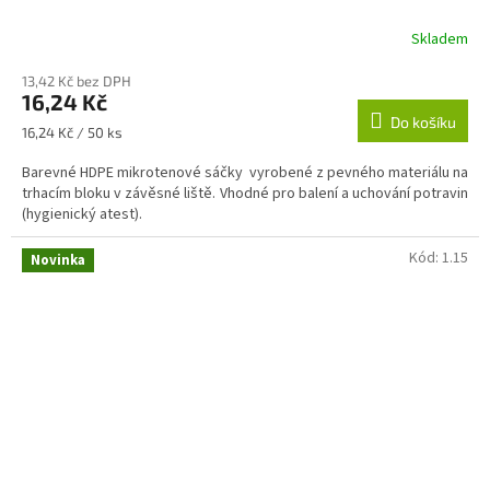
Skladem
13,42 Kč bez DPH
16,24 Kč
Do košíku
Měrná
16,24 Kč / 50 ks
cena:
Barevné HDPE mikrotenové sáčky vyrobené z pevného materiálu na
trhacím bloku v závěsné liště. Vhodné pro balení a uchování potravin
(hygienický atest).
Kód:
1.15
Novinka