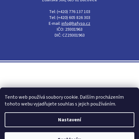
Ždánská 906, 685 01 Bučovice
Tel: (+420) 776 137 103
Tel: (+420) 605 826 303
E-mail:
info@hafyso.cz
IČO: 29301963
DIČ: CZ29301963
Shoptet
Tento web používá soubory cookie. Dalším procházením
tohoto webu vyjadřujete souhlas s jejich používáním.
Nastavení
Copyright 2026
Hafyso - obalový materiál, igelitové pytle,
mikroténové sáčky
. Všechna práva vyhrazena.