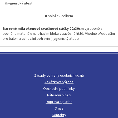
(hygienický atest).
8
položek celkem
O
v
l
Barevné mikrotenové svačinové sáčky
20x30cm
vyrobené z
á
pevného materiálu na trhacím bloku v závěsné liště
.
Vhodné především
d
pro balení a uchování potravin (hygienický atest).
a
c
Z
í
á
p
p
r
a
v
t
k
Zásady ochrany osobních údajů
í
y
Zakázková výroba
v
ý
Obchodní podmínky
p
Náhradní plnění
i
Doprava a platba
s
u
O nás
Kontakty