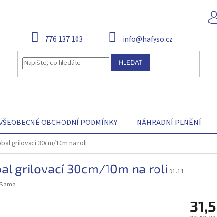
776 137 103
info@hafyso.cz
HLEDAT
VŠEOBECNÉ OBCHODNÍ PODMÍNKY
NÁHRADNÍ PLNĚNÍ
obal grilovací 30cm/10m na roli
al grilovací 30cm/10m na roli
91.11
Sama
31,5