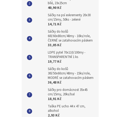
bílé, 23x25cm
40,90 Kč
Sáčky na psí exkrementy 20x30
cm/15my, 50ks - zelené
14,71 Kč
Sáčky do košů
60l/60x80cm/40my - 10ks/role,
ČERNÉ se zatahovacím páskem
33,05 Kč
LDPE pytel 70x110/100my -
TRANSPARENTNÍ 1 ks
19,77 Kč
Sáčky do košů
30l/50x60cm/40my - 15ks/role,
MODRÉ se zatahovacím páskem
36,48 Kč
Sáčky pro domácnost 35x45
cm/15my, 20ks/bal
18,91 Kč
Taška PE ucho 44 x 47 cm,
alkohol
2,93 Kč