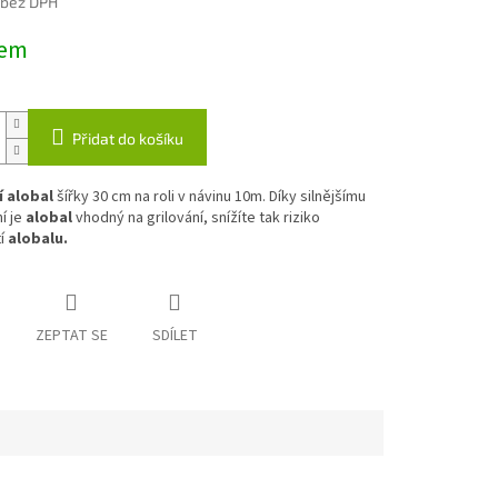
 bez DPH
dem
Přidat do košíku
í alobal
šířky 30 cm na roli v návinu 10m. Díky silnějšímu
í je
alobal
vhodný na grilování, snížíte tak riziko
tí
alobalu.
ZEPTAT SE
SDÍLET