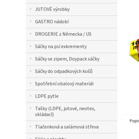
n
JUTOVÉ výrobky
n
í
GASTRO nádobí
p
a
DROGERIE z Německa / US
n
e
Sáčky na psí exkrementy
l
Sáčky se zipem, Doypack sáčky
Sáčky do odpadkových košů
Spotřební obalový materiál
LDPE pytle
Tašky (LDPE, jutové, neotex,
skládací)
Popi
Tlačenková a salámová střeva