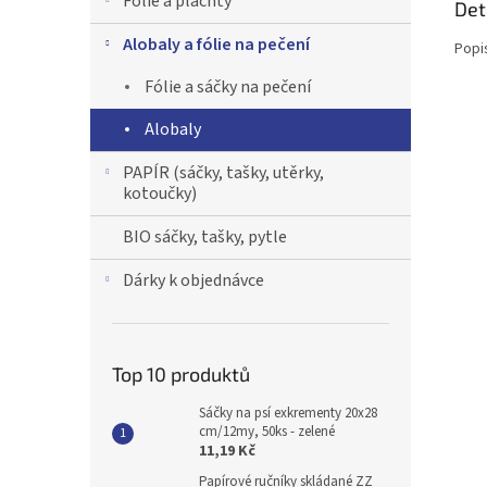
Fólie a plachty
Det
Alobaly a fólie na pečení
Popi
Fólie a sáčky na pečení
Alobaly
PAPÍR (sáčky, tašky, utěrky,
kotoučky)
BIO sáčky, tašky, pytle
Dárky k objednávce
Top 10 produktů
Sáčky na psí exkrementy 20x28
cm/12my, 50ks - zelené
11,19 Kč
Papírové ručníky skládané ZZ