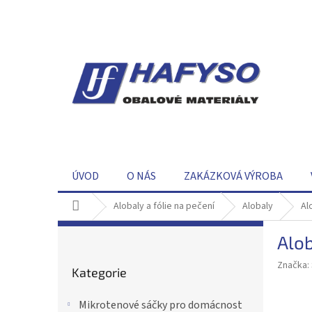
Přejít
na
obsah
ÚVOD
O NÁS
ZAKÁZKOVÁ VÝROBA
Domů
Alobaly a fólie na pečení
Alobaly
Al
P
Alob
o
Přeskočit
s
Značka:
Kategorie
kategorie
t
r
Mikrotenové sáčky pro domácnost
a