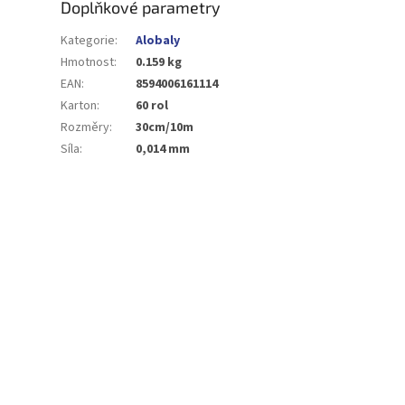
Doplňkové parametry
Kategorie
:
Alobaly
Hmotnost
:
0.159 kg
EAN
:
8594006161114
Karton
:
60 rol
Rozměry
:
30cm/10m
Síla
:
0,014 mm