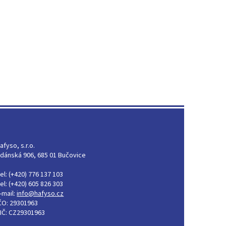
afyso, s.r.o.
dánská 906, 685 01 Bučovice
el: (+420) 776 137 103
el: (+420) 605 826 303
-mail:
info@hafyso.cz
ČO: 29301963
IČ: CZ29301963