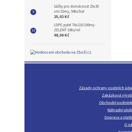
Sáčky pro domácnost 25x35
cm/15my, 50ks/bal
25,02 Kč
LDPE pytel 70x110/100my -
ZELENÝ 10ks/rol
98,50 Kč
Z
á
p
a
Zásady ochrany osobních úda
t
Zakázková výro
í
Obchodní podmín
Náhradní plně
Doprava a plat
O n