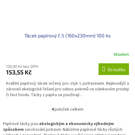
Tácek papírový č.5 (160x230mm) 100 ks
Skladem
126,90 Kč bez DPH
Do košíku
153,55 Kč
Kvalitní papírový tácek určený pro styk s potravinami. Nejlevnější a
zároveň ekologické řešení pro odnos pokrmů ve stánkovém prodeji
či fast foodu. Tácky z papíru se používají...
4
položek celkem
O
v
l
Papírové tácky jsou
ekologickým a ekonomicky výhodným
á
způsobem
servírování potravin. Nabízíme papírové tácky různých
d