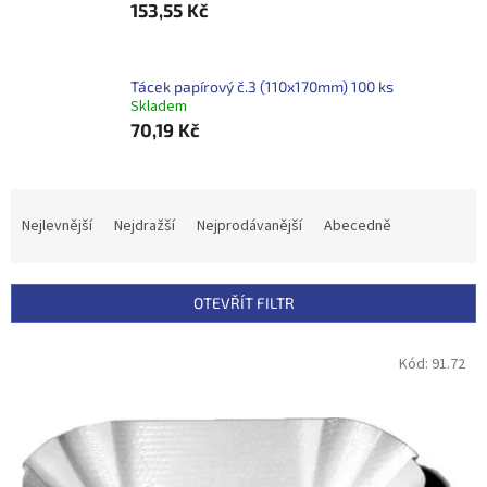
153,55 Kč
Tácek papírový č.3 (110x170mm) 100 ks
Skladem
70,19 Kč
Ř
a
Nejlevnější
Nejdražší
Nejprodávanější
Abecedně
z
e
n
OTEVŘÍT FILTR
í
p
V
Kód:
91.72
r
ý
o
p
d
i
u
s
k
p