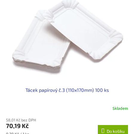
Tácek papírový č.3 (110x170mm) 100 ks
Skladem
58,01 Kč bez DPH
70,19 Kč
Do košíku
Měrná
0,70 Kč / 1 ks