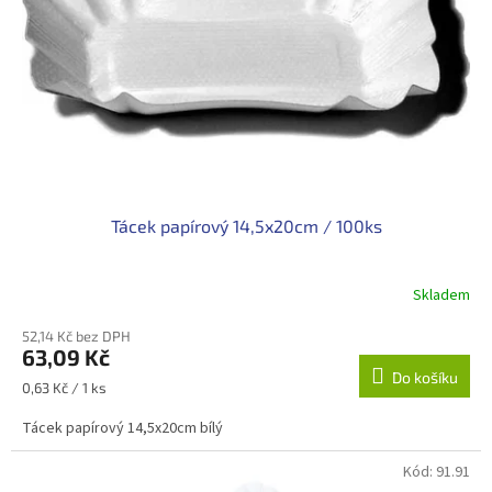
t
r
ů
o
d
u
k
t
ů
Tácek papírový 14,5x20cm / 100ks
Skladem
52,14 Kč bez DPH
63,09 Kč
Do košíku
Měrná
0,63 Kč / 1 ks
cena:
Tácek papírový 14,5x20cm bílý
Kód:
91.91