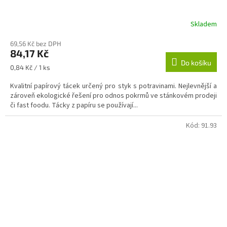
Skladem
69,56 Kč bez DPH
84,17 Kč
Do košíku
Měrná
0,84 Kč / 1 ks
cena:
Kvalitní papírový tácek určený pro styk s potravinami. Nejlevnější a
zároveň ekologické řešení pro odnos pokrmů ve stánkovém prodeji
či fast foodu. Tácky z papíru se používají...
Kód:
91.93