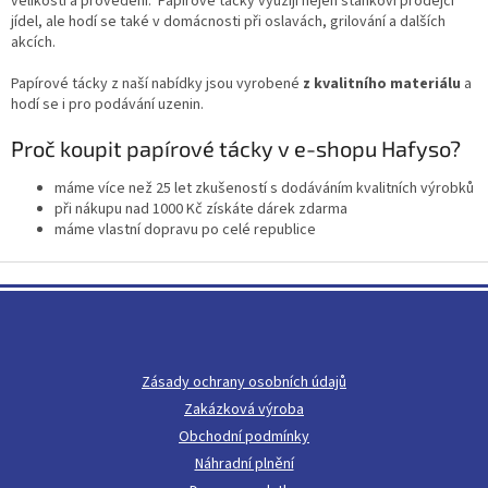
velikostí a provedení. Papírové tácky využijí nejen stánkoví prodejci
a
jídel, ale hodí se také v domácnosti při oslavách, grilování a dalších
c
akcích.
í
p
Papírové tácky z naší nabídky jsou vyrobené
z kvalitního materiálu
a
r
hodí se i pro podávání uzenin.
v
k
Proč koupit papírové tácky v e-shopu Hafyso?
y
v
máme více než 25 let zkušeností s dodáváním kvalitních výrobků
ý
při nákupu nad 1000 Kč získáte dárek zdarma
p
máme vlastní dopravu po celé republice
i
s
Z
u
á
p
a
t
Zásady ochrany osobních údajů
í
Zakázková výroba
Obchodní podmínky
Náhradní plnění