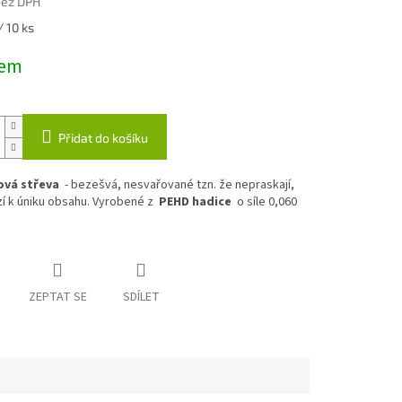
bez DPH
/ 10 ks
dem
Přidat do košíku
ová střeva
- bezešvá, nesvařované tzn. že nepraskají,
í k úniku obsahu. Vyrobené z
PEHD hadice
o síle 0,060
ZEPTAT SE
SDÍLET