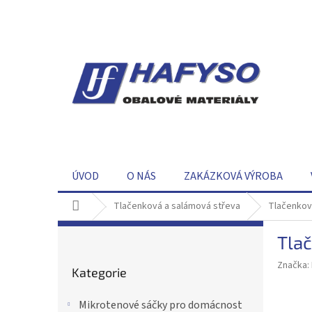
Přejít
na
obsah
ÚVOD
O NÁS
ZAKÁZKOVÁ VÝROBA
Domů
Tlačenková a salámová střeva
Tlačenkov
P
Tla
o
Přeskočit
s
Značka:
Kategorie
kategorie
t
r
Mikrotenové sáčky pro domácnost
a