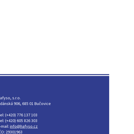
afyso, s.r.o.
dánská 906, 685 01 Bučovice
el: (+420) 776 137 103
el: (+420) 605 826 303
-mail:
info@hafyso.cz
ČO: 29301963