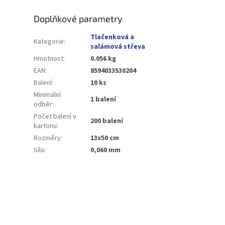
Doplňkové parametry
Tlačenková a
Kategorie
:
salámová střeva
Hmotnost
:
0.056 kg
EAN
:
8594033530204
Balení
:
10 ks
Minimální
1 balení
odběr
:
Počet balení v
200 balení
kartonu
:
Rozměry
:
13x50 cm
Síla
:
0,060 mm