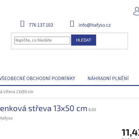
776 137 103
info@hafyso.cz
HLEDAT
VŠEOBECNÉ OBCHODNÍ PODMÍNKY
NÁHRADNÍ PLNĚNÍ
á střeva 13x50 cm
čenková střeva 13x50 cm
6.03
Hafyso
11,4