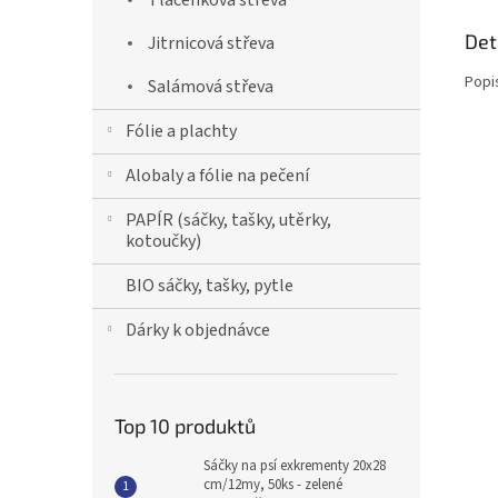
Tlačenková střeva
Det
Jitrnicová střeva
Popi
Salámová střeva
Fólie a plachty
Alobaly a fólie na pečení
PAPÍR (sáčky, tašky, utěrky,
kotoučky)
BIO sáčky, tašky, pytle
Dárky k objednávce
Top 10 produktů
Sáčky na psí exkrementy 20x28
cm/12my, 50ks - zelené