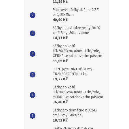
11,19 Kč
Papírové ručníky skládané ZZ
bílé, 23x25cm
40,90 Kč
Sáčky na psí exkrementy 20x30
cm/15my, 50ks - zelené
14,71 Kč
Sáčky do košů
60l/60x80cm/40my - 10ks/role,
ČERNÉ se zatahovacím páskem
33,05 Kč
LDPE pytel 70x110/100my -
TRANSPARENTNÍ 1 ks
19,77 Kč
Sáčky do košů
30l/50x60cm/40my - 15ks/role,
MODRÉ se zatahovacím páskem
36,48 Kč
Sáčky pro domácnost 35x45
cm/15my, 20ks/bal
18,91 Kč
Taška PE ucho 44 x 47 cm,