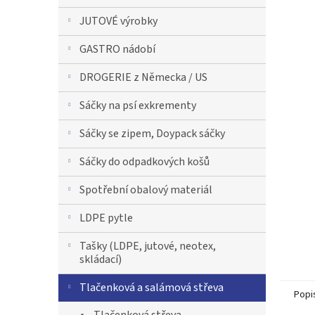
n
JUTOVÉ výrobky
n
í
GASTRO nádobí
p
a
DROGERIE z Německa / US
n
e
Sáčky na psí exkrementy
l
Sáčky se zipem, Doypack sáčky
Sáčky do odpadkových košů
Spotřební obalový materiál
LDPE pytle
Tašky (LDPE, jutové, neotex,
skládací)
Tlačenková a salámová střeva
Popi