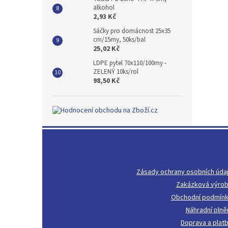
alkohol
2,93 Kč
Sáčky pro domácnost 25x35
cm/15my, 50ks/bal
25,02 Kč
LDPE pytel 70x110/100my -
ZELENÝ 10ks/rol
98,50 Kč
Z
á
p
a
Zásady ochrany osobních úda
t
Zakázková výro
í
Obchodní podmín
Náhradní plně
Doprava a plat