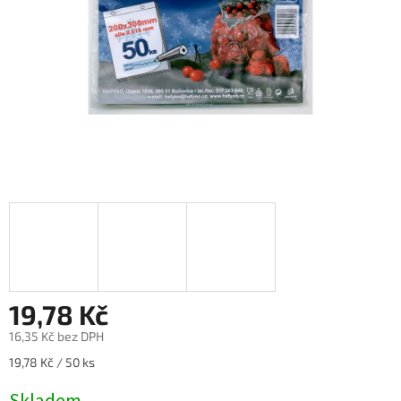
19,78 Kč
16,35 Kč bez DPH
Měrná
19,78 Kč / 50 ks
cena: