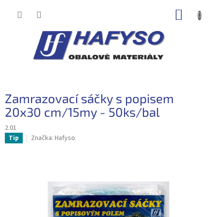
Přejít
NÁKUP
na
obsah
KOŠÍK
Zamrazovací sáčky s popisem
20x30 cm/15my - 50ks/bal
2.01
Značka:
Hafyso
Tip