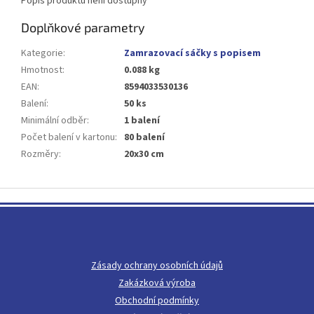
Popis produktu není dostupný
Doplňkové parametry
Kategorie
:
Zamrazovací sáčky s popisem
Hmotnost
:
0.088 kg
EAN
:
8594033530136
Balení
:
50 ks
Minimální odběr
:
1 balení
Počet balení v kartonu
:
80 balení
Rozměry
:
20x30 cm
Z
á
p
a
t
Zásady ochrany osobních údajů
í
Zakázková výroba
Obchodní podmínky