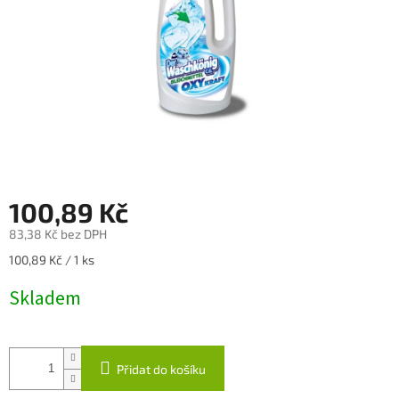
100,89 Kč
83,38 Kč bez DPH
Měrná
100,89 Kč / 1 ks
cena:
Skladem
Přidat do košíku