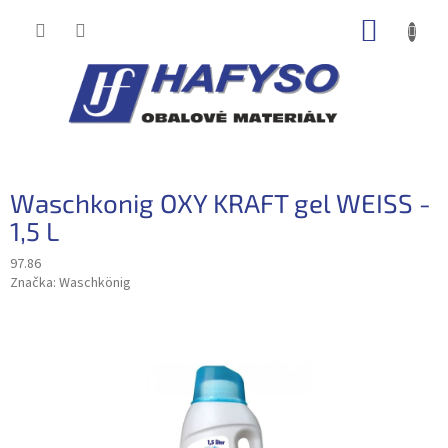
Přejít
NÁKUP
na
obsah
KOŠÍK
Waschkonig OXY KRAFT gel WEISS -
1,5 L
97.86
Značka:
Waschkönig