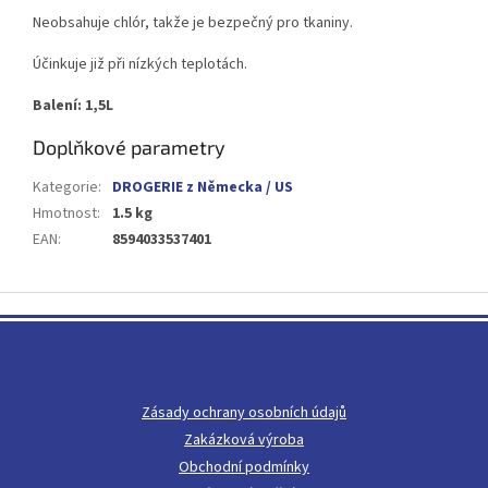
Neobsahuje chlór, takže je bezpečný pro tkaniny.
Účinkuje již při nízkých teplotách.
Balení: 1,5L
Doplňkové parametry
Kategorie
:
DROGERIE z Německa / US
Hmotnost
:
1.5 kg
EAN
:
8594033537401
Z
á
p
a
t
Zásady ochrany osobních údajů
í
Zakázková výroba
Obchodní podmínky