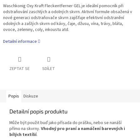
Waschkonig Oxy Kraft Fleckentferner GEL je ideální pomocník při
odstraňování zaschlých a odolných skvrn. Aktivní formule obsažená v
nové generaci odstraňovače skvrn zajišťuje efektivní odstranění
odolných a zašlých skvrn od kávy, čaje, džusu, vína, trávy, bláta,
ovoce, zeleniny, coly, inkoustu atd.
Detailní informace
ZEPTAT SE
SDÍLET
Popis
Diskuze
Detailní popis produktu
Může být použit buď jako přísada do prášku, nebo se nanáší
přímo na skvrny.
Vhodný pro praní a namáčení barevných i
bílých textílií
.