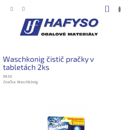
Přejít
NÁKUP
na
obsah
KOŠÍK
Waschkonig čistič pračky v
tabletách 2ks
99.50
Značka:
Waschkönig