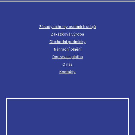
á
p
a
t
Zásady ochrany osobních údajů
í
Zakázková výroba
Obchodní podmínky
Náhradní plnění
Doprava a platba
O nás
Kontakty