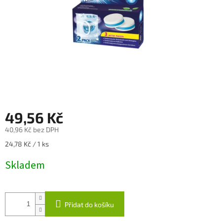
49,56 Kč
40,96 Kč bez DPH
Měrná
24,78 Kč / 1 ks
cena:
Skladem
Přidat do košíku