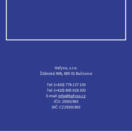
Hafyso, s.r.o.
Ždánská 906, 685 01 Bučovice
Tel: (+420) 776 137 103
Tel: (+420) 605 826 303
E-mail:
info@hafyso.cz
IČO: 29301963
DIČ: CZ29301963