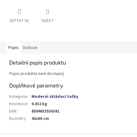
ZEPTAT SE
SDÍLET
Popis
Diskuze
Detailní popis produktu
Popis produktu není dostupný
Doplňkové parametry
Kategorie
:
Moderní skládací tašky
Hmotnost
:
0.032 kg
EAN
:
8594033536381
Rozměry
:
42x60 cm
Z