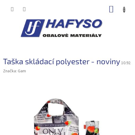
Přejít
NÁKUP
na
obsah
KOŠÍK
Taška skládací polyester - noviny
10.92
Značka:
Gam