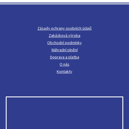
á
p
a
t
Zásady ochrany osobních údajů
í
Zakázková výroba
Obchodní podmínky
Náhradní plnění
Doprava a platba
O nás
Kontakty