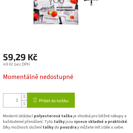
59,29 Kč
49 Kč bez DPH
Měrná
Momentálně nedostupné
cena:
Přidat do košíku
Moderní skládací
polyesterová taška
je vhodná pro běžné nákupy a
každodenní přenášení. Tyto
tašky
jsou
vysoce skladné a praktické
.
Díky možnosti složení
tašky
do
pouzdra
ji můžete mít stále u sebe.