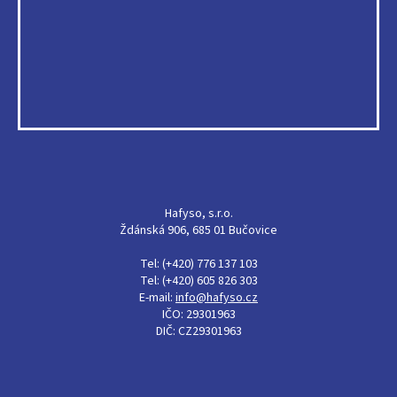
Hafyso, s.r.o.
Ždánská 906, 685 01 Bučovice
Tel: (+420) 776 137 103
Tel: (+420) 605 826 303
E-mail:
info@hafyso.cz
IČO: 29301963
DIČ: CZ29301963