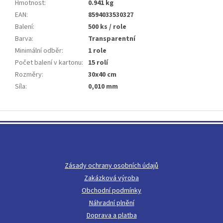
Hmotnost
:
0.941 kg
EAN
:
8594033530327
Balení
:
500 ks / role
Barva
:
Transparentní
Minimální odběr
:
1 role
Počet balení v kartonu
:
15 rolí
Rozměry
:
30x40 cm
Síla
:
0,010 mm
Z
á
p
a
t
Zásady ochrany osobních údajů
í
Zakázková výroba
Obchodní podmínky
Náhradní plnění
Doprava a platba