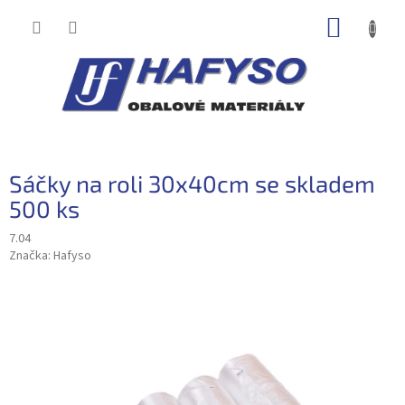
Přejít
NÁKUP
na
obsah
KOŠÍK
Sáčky na roli 30x40cm se skladem
500 ks
7.04
Značka:
Hafyso