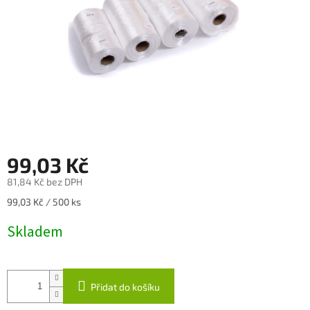
99,03 Kč
81,84 Kč bez DPH
Měrná
99,03 Kč / 500 ks
cena:
Skladem
Přidat do košíku