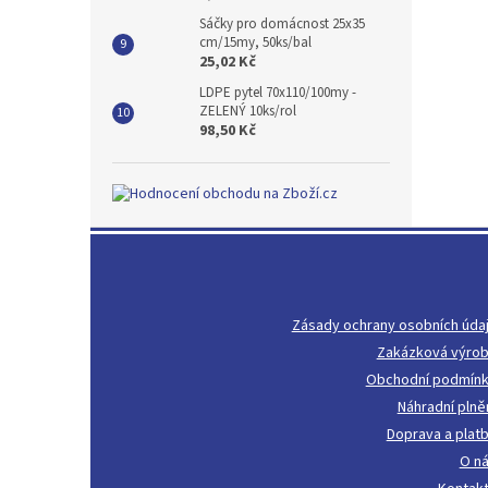
Sáčky pro domácnost 25x35
cm/15my, 50ks/bal
25,02 Kč
LDPE pytel 70x110/100my -
ZELENÝ 10ks/rol
98,50 Kč
Z
á
p
a
Zásady ochrany osobních úda
t
Zakázková výro
í
Obchodní podmín
Náhradní plně
Doprava a plat
O n