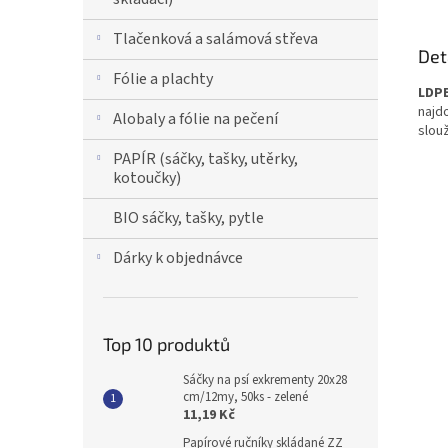
Tlačenková a salámová střeva
Det
Fólie a plachty
LDPE
najd
Alobaly a fólie na pečení
slouž
PAPÍR (sáčky, tašky, utěrky,
kotoučky)
BIO sáčky, tašky, pytle
Dárky k objednávce
Top 10 produktů
Sáčky na psí exkrementy 20x28
cm/12my, 50ks - zelené
11,19 Kč
Papírové ručníky skládané ZZ