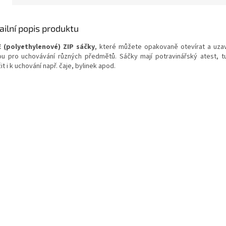
ailní popis produktu
 (polyethylenové) ZIP sáčky
, které můžete opakovaně otevírat a uzaví
ou pro uchovávání různých předmětů. Sáčky mají potravinářský atest, 
it i k uchování např. čaje, bylinek apod.