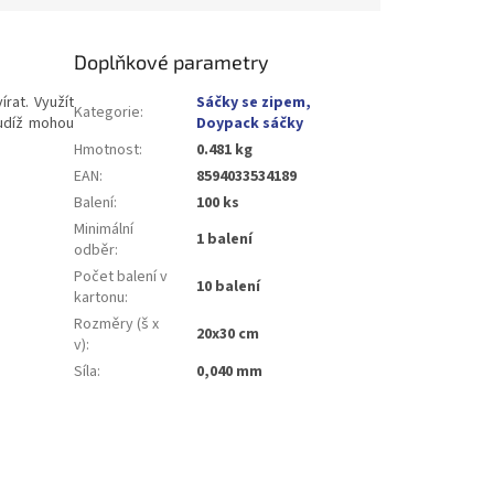
Doplňkové parametry
rat. Využít
Sáčky se zipem,
Kategorie
:
tudíž mohou
Doypack sáčky
Hmotnost
:
0.481 kg
EAN
:
8594033534189
Balení
:
100 ks
Minimální
1 balení
odběr
:
Počet balení v
10 balení
kartonu
:
Rozměry (š x
20x30 cm
v)
:
Síla
:
0,040 mm