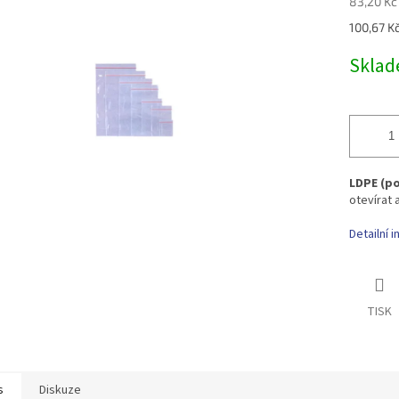
83,20 Kč
Měrná
100,67 Kč
cena:
Skla
LDPE (po
otevírat a
Detailní 
TISK
s
Diskuze