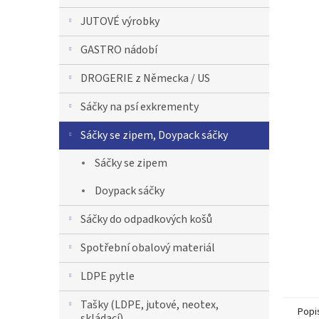
n
JUTOVÉ výrobky
n
í
GASTRO nádobí
p
a
DROGERIE z Německa / US
n
e
Sáčky na psí exkrementy
l
Sáčky se zipem, Doypack sáčky
Sáčky se zipem
Doypack sáčky
Sáčky do odpadkových košů
Spotřební obalový materiál
LDPE pytle
Tašky (LDPE, jutové, neotex,
Popi
skládací)