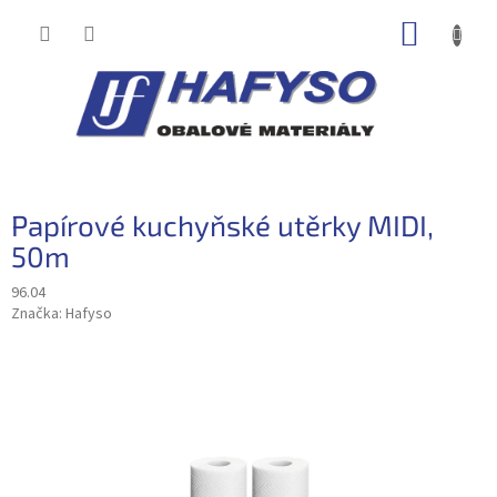
Přejít
NÁKUP
na
obsah
KOŠÍK
Papírové kuchyňské utěrky MIDI,
50m
96.04
Značka:
Hafyso