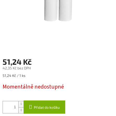
51,24 Kč
42,35 Kč bez DPH
Měrná
51,24 Kč / 1 ks
cena:
Momentálně nedostupné
Přidat do košíku