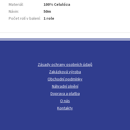
Materiál
:
100% Celulóza
Návin
:
50m
Počet rolí v balení
:
1 role
Z
á
p
a
t
Zásady ochrany osobních údajů
í
Zakázková výroba
Obchodní podmínky
Náhradní plnění
Doprava a platba
O nás
Kontakty