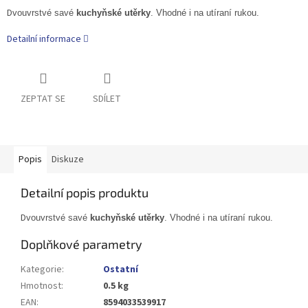
D
vouvrstvé savé
kuchyňské utěrky
. Vhodné i na utíraní rukou.
Detailní informace
ZEPTAT SE
SDÍLET
Popis
Diskuze
Detailní popis produktu
D
vouvrstvé savé
kuchyňské utěrky
. Vhodné i na utíraní rukou.
Doplňkové parametry
Kategorie
:
Ostatní
Hmotnost
:
0.5 kg
EAN
:
8594033539917