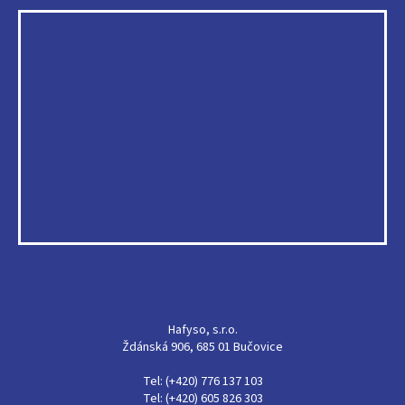
Hafyso, s.r.o.
Ždánská 906, 685 01 Bučovice
Tel: (+420) 776 137 103
Tel: (+420) 605 826 303