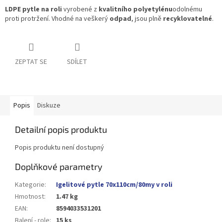
LDPE pytle
na roli
vyrobené z
kvalitního polyetylénu
odolnému
proti protržení. Vhodné na veškerý
odpad
, jsou plně
recyklovatelné
.
ZEPTAT SE
SDÍLET
Popis
Diskuze
Detailní popis produktu
Popis produktu není dostupný
Doplňkové parametry
Kategorie
:
Igelitové pytle 70x110cm/80my v roli
Hmotnost
:
1.47 kg
EAN
:
8594033531201
Balení - role
:
15 ks