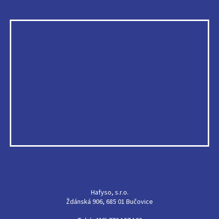
Hafyso, s.r.o.
Ždánská 906, 685 01 Bučovice