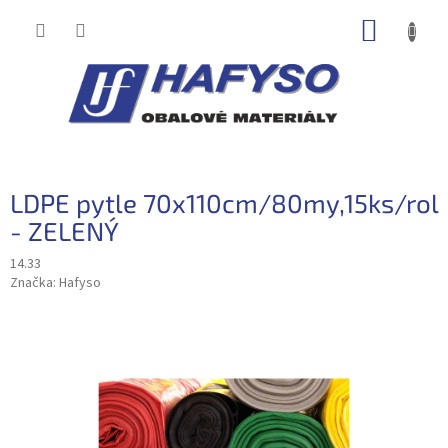
Přejít
NÁKUP
na
obsah
KOŠÍK
LDPE pytle 70x110cm/80my,15ks/rol
- ZELENÝ
14.33
Značka:
Hafyso