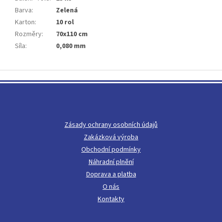
Barva
:
Zelená
Karton
:
10 rol
Rozměry
:
70x110 cm
Síla
:
0,080 mm
Z
á
p
a
t
Zásady ochrany osobních údajů
í
Zakázková výroba
Obchodní podmínky
Náhradní plnění
Doprava a platba
O nás
Kontakty