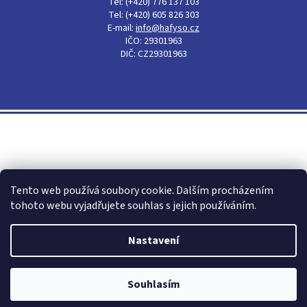
Tel: (+420) 776 137 103
Tel: (+420) 605 826 303
E-mail:
info@hafyso.cz
IČO: 29301963
DIČ: CZ29301963
Shoptet
Tento web používá soubory cookie. Dalším procházením
tohoto webu vyjadřujete souhlas s jejich používáním.
Nastavení
Copyright 2026
Hafyso - obalový materiál, igelitové pytle,
mikroténové sáčky
. Všechna práva vyhrazena.
Souhlasím
Tento e-shop vyšperkovalo