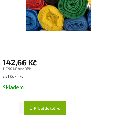
142,66 Kč
117,90 Kč bez DPH
Měrná
9,51 Kč / 1 ks
cena:
Skladem
Přidat do košíku