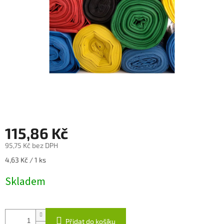
115,86 Kč
95,75 Kč bez DPH
Měrná
4,63 Kč / 1 ks
cena:
Skladem
Přidat do košíku