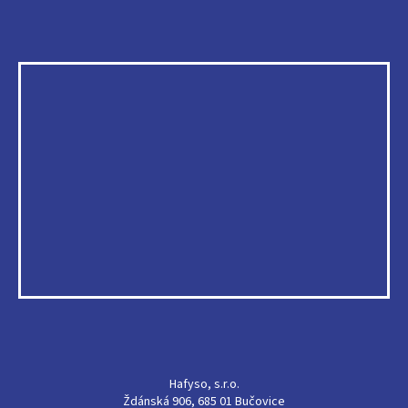
Hafyso, s.r.o.
Ždánská 906, 685 01 Bučovice