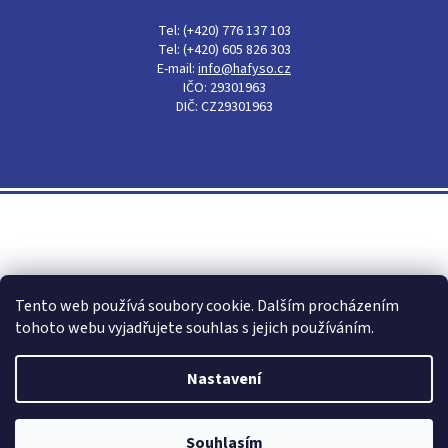
Tel: (+420) 776 137 103
Tel: (+420) 605 826 303
E-mail:
info@hafyso.cz
IČO: 29301963
DIČ: CZ29301963
Shoptet
Tento web používá soubory cookie. Dalším procházením
tohoto webu vyjadřujete souhlas s jejich používáním.
Nastavení
Copyright 2026
Hafyso - obalový materiál, igelitové pytle,
mikroténové sáčky
. Všechna práva vyhrazena.
Souhlasím