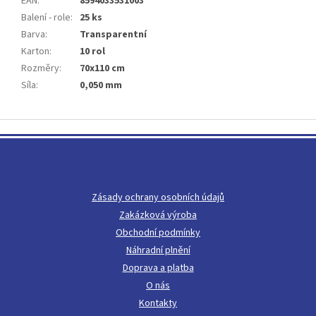
EAN
:
8594033531003
Balení - role
:
25 ks
Barva
:
Transparentní
Karton
:
10 rol
Rozměry
:
70x110 cm
Síla
:
0,050 mm
Z
á
p
a
t
Zásady ochrany osobních údajů
í
Zakázková výroba
Obchodní podmínky
Náhradní plnění
Doprava a platba
O nás
Kontakty