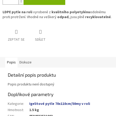
LDPE pytle
na roli
vyrobené z
kvalitního polyetylénu
odolnému
proti protržení. Vhodné na veškerý
odpad
, jsou plně
recyklovatelné
.
ZEPTAT SE
SDÍLET
Popis
Diskuze
Detailní popis produktu
Popis produktu není dostupný
Doplňkové parametry
Kategorie
:
Igelitové pytle 70x110cm/50my v roli
Hmotnost
:
1.5 kg