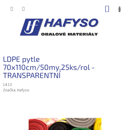
Přejít
NÁKUP
na
obsah
KOŠÍK
LDPE pytle
70x110cm/50my,25ks/rol -
TRANSPARENTNÍ
14.13
Značka:
Hafyso