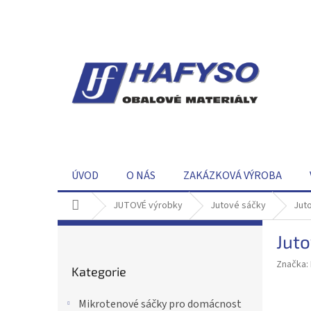
Přejít
na
obsah
ÚVOD
O NÁS
ZAKÁZKOVÁ VÝROBA
Domů
JUTOVÉ výrobky
Jutové sáčky
Juto
P
Juto
o
Přeskočit
s
Značka:
Kategorie
kategorie
t
r
Mikrotenové sáčky pro domácnost
a