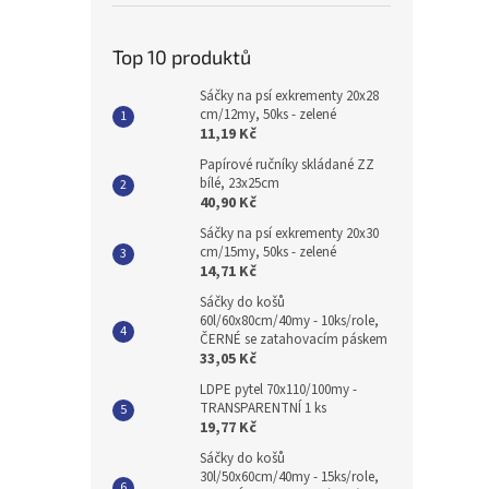
Top 10 produktů
Sáčky na psí exkrementy 20x28
cm/12my, 50ks - zelené
11,19 Kč
Papírové ručníky skládané ZZ
bílé, 23x25cm
40,90 Kč
Sáčky na psí exkrementy 20x30
cm/15my, 50ks - zelené
14,71 Kč
Sáčky do košů
60l/60x80cm/40my - 10ks/role,
ČERNÉ se zatahovacím páskem
33,05 Kč
LDPE pytel 70x110/100my -
TRANSPARENTNÍ 1 ks
19,77 Kč
Sáčky do košů
30l/50x60cm/40my - 15ks/role,