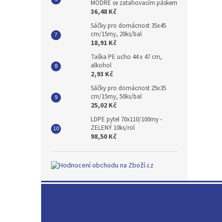
MODRÉ se zatahovacím páskem
36,48 Kč
Sáčky pro domácnost 35x45
cm/15my, 20ks/bal
18,91 Kč
Taška PE ucho 44 x 47 cm,
alkohol
2,93 Kč
Sáčky pro domácnost 25x35
cm/15my, 50ks/bal
25,02 Kč
LDPE pytel 70x110/100my -
ZELENÝ 10ks/rol
98,50 Kč
Z
á
p
a