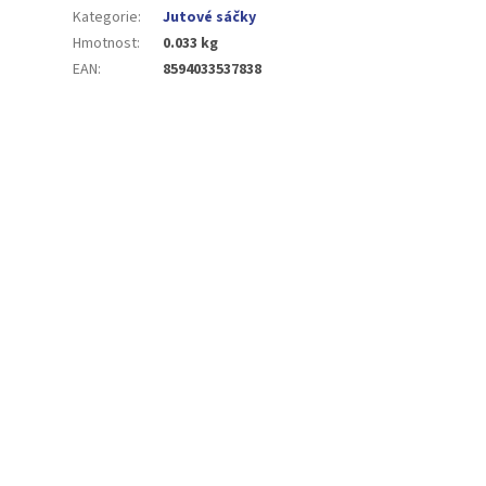
Kategorie
:
Jutové sáčky
Hmotnost
:
0.033 kg
EAN
:
8594033537838