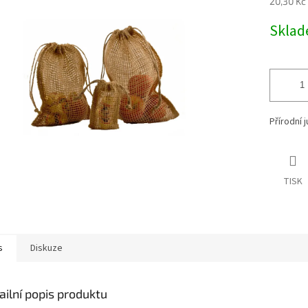
20,30 Kč
Měrná
Skla
cena:
Přírodní 
TISK
s
Diskuze
ailní popis produktu