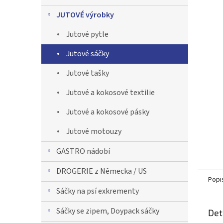
n
JUTOVÉ výrobky
n
í
Jutové pytle
p
a
Jutové sáčky
n
Jutové tašky
e
l
Jutové a kokosové textilie
Jutové a kokosové pásky
Jutové motouzy
GASTRO nádobí
DROGERIE z Německa / US
Popi
Sáčky na psí exkrementy
Sáčky se zipem, Doypack sáčky
Det