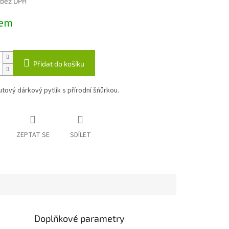
 bez DPH
dem
Přidat do košíku
jutový dárkový pytlík s přírodní šńůrkou.
ZEPTAT SE
SDÍLET
Doplňkové parametry