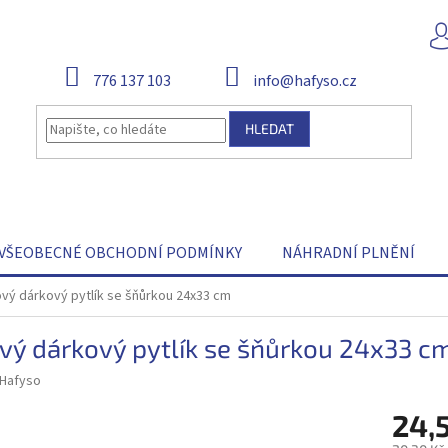
776 137 103
info@hafyso.cz
HLEDAT
VŠEOBECNÉ OBCHODNÍ PODMÍNKY
NÁHRADNÍ PLNĚNÍ
vý dárkový pytlík se šňůrkou 24x33 cm
vý dárkový pytlík se šňůrkou 24x33 c
Hafyso
24,