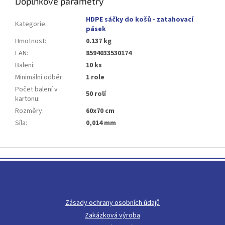
Doplňkové parametry
HDPE sáčky do košů - zatahovací
Kategorie
:
pásek
Hmotnost
:
0.137 kg
EAN
:
8594033530174
Balení
:
10 ks
Minimální odběr
:
1 role
Počet balení v
50 rolí
kartonu
:
Rozměry
:
60x70 cm
Síla
:
0,014 mm
Z
á
p
a
t
Zásady ochrany osobních údajů
í
Zakázková výroba