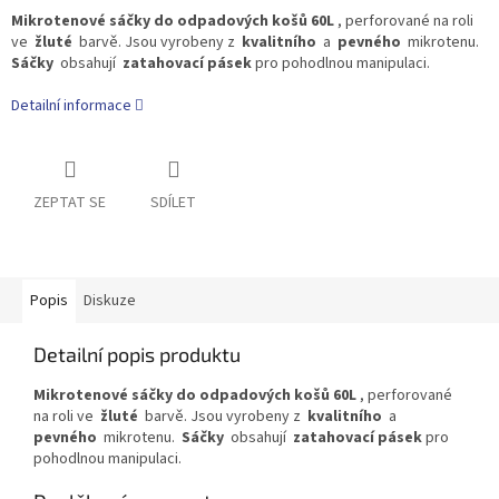
Mikrotenové sáčky do odpadových košů 60L
, perforované na roli
ve
žluté
barvě. Jsou vyrobeny z
kvalitního
a
pevného
mikrotenu.
Sáčky
obsahují
zatahovací pásek
pro pohodlnou manipulaci.
Detailní informace
ZEPTAT SE
SDÍLET
Popis
Diskuze
Detailní popis produktu
Mikrotenové sáčky do odpadových košů 60L
, perforované
na roli ve
žluté
barvě. Jsou vyrobeny z
kvalitního
a
pevného
mikrotenu.
Sáčky
obsahují
zatahovací pásek
pro
pohodlnou manipulaci.