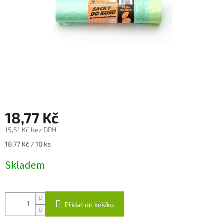
18,77 Kč
15,51 Kč bez DPH
Měrná
18,77 Kč / 10 ks
cena:
Skladem
Přidat do košíku