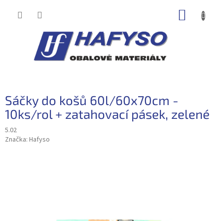
Přejít
NÁKUP
na
obsah
KOŠÍK
Sáčky do košů 60l/60x70cm -
10ks/rol + zatahovací pásek, zelené
5.02
Značka:
Hafyso