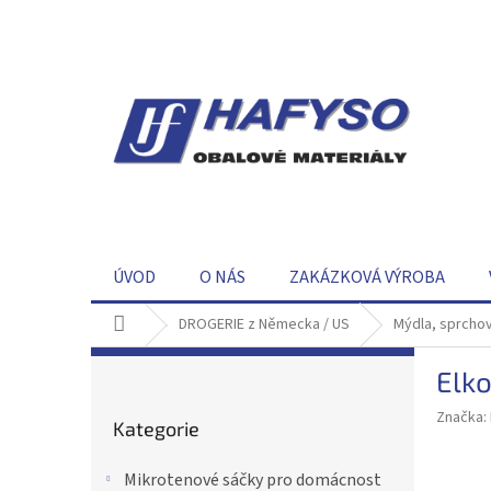
Přejít
na
obsah
ÚVOD
O NÁS
ZAKÁZKOVÁ VÝROBA
Domů
DROGERIE z Německa / US
Mýdla, sprchov
P
Elko
o
Přeskočit
s
Značka:
Kategorie
kategorie
t
r
Mikrotenové sáčky pro domácnost
a