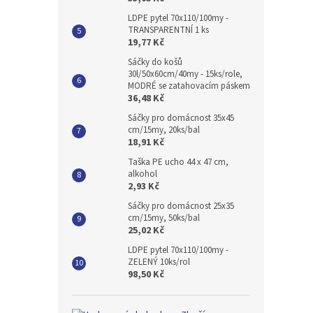
LDPE pytel 70x110/100my -
TRANSPARENTNÍ 1 ks
19,77 Kč
Sáčky do košů
30l/50x60cm/40my - 15ks/role,
MODRÉ se zatahovacím páskem
36,48 Kč
Sáčky pro domácnost 35x45
cm/15my, 20ks/bal
18,91 Kč
Taška PE ucho 44 x 47 cm,
alkohol
2,93 Kč
Sáčky pro domácnost 25x35
cm/15my, 50ks/bal
25,02 Kč
LDPE pytel 70x110/100my -
ZELENÝ 10ks/rol
98,50 Kč