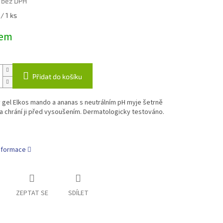
 bez DPH
/ 1 ks
dem
Přidat do košíku
 gel Elkos mando a ananas s neutrálním pH myje šetrně
 chrání ji před vysoušením. Dermatologicky testováno.
informace
ZEPTAT SE
SDÍLET