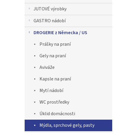
n
JUTOVÉ výrobky
n
í
GASTRO nádobí
p
a
DROGERIE z Německa / US
n
Prášky na praní
e
l
Gely na praní
Aviváže
Kapsle na praní
Mytí nádobí
WC prostředky
Úklid domácnosti
Mýdla, sprchové gely, pasty