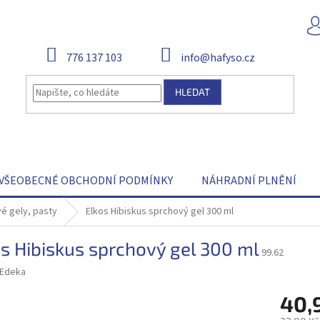
776 137 103
info@hafyso.cz
HLEDAT
VŠEOBECNÉ OBCHODNÍ PODMÍNKY
NÁHRADNÍ PLNĚNÍ
é gely, pasty
Elkos Hibiskus sprchový gel 300 ml
s Hibiskus sprchový gel 300 ml
99.62
Edeka
40,