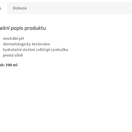
s
Diskuze
ailní popis produktu
neutrální pH
dermatologicky testováno
hydratační složení zvlhčující pokožku
jemná vůně
h: 300 ml