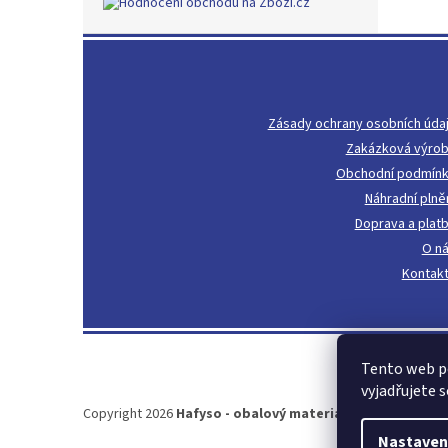
Z
á
p
a
Zásady ochrany osobních úda
t
Zakázková výro
í
Obchodní podmín
Náhradní plně
Doprava a plat
O n
Kontak
Tento web p
vyjadřujete s
Copyright 2026
Hafyso - obalový materiál, igelitové pyt
Nastaven