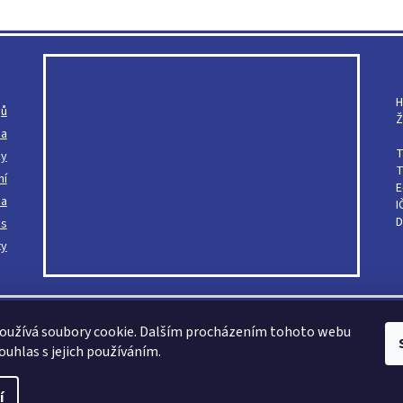
H
jů
Ž
ba
T
ky
T
ní
E
ba
I
D
ás
ty
oužívá soubory cookie. Dalším procházením tohoto webu
ouhlas s jejich používáním.
le, mikroténové sáčky
. Všechna práva vyhrazena.
í