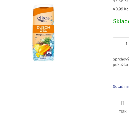
33,88 Kč
Měrná
40,99 Kč 
cena:
Skla
Sprchový
pokožku a
Detailní 
TISK