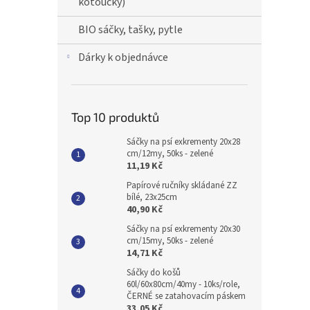
kotoučky)
BIO sáčky, tašky, pytle
Dárky k objednávce
Top 10 produktů
Sáčky na psí exkrementy 20x28
cm/12my, 50ks - zelené
11,19 Kč
Papírové ručníky skládané ZZ
bílé, 23x25cm
40,90 Kč
Sáčky na psí exkrementy 20x30
cm/15my, 50ks - zelené
14,71 Kč
Sáčky do košů
60l/60x80cm/40my - 10ks/role,
ČERNÉ se zatahovacím páskem
33,05 Kč