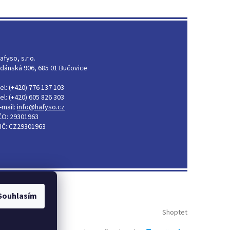
afyso, s.r.o.
dánská 906, 685 01 Bučovice
el: (+420) 776 137 103
el: (+420) 605 826 303
-mail:
info@hafyso.cz
ČO: 29301963
IČ: CZ29301963
Souhlasím
Shoptet