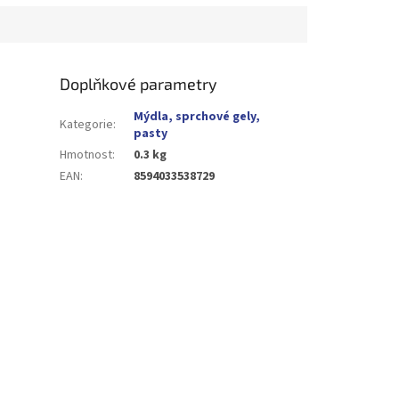
Doplňkové parametry
Mýdla, sprchové gely,
Kategorie
:
pasty
Hmotnost
:
0.3 kg
EAN
:
8594033538729