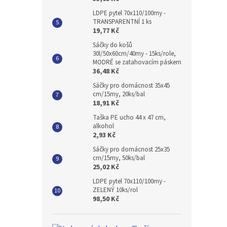
LDPE pytel 70x110/100my -
TRANSPARENTNÍ 1 ks
19,77 Kč
Sáčky do košů
30l/50x60cm/40my - 15ks/role,
MODRÉ se zatahovacím páskem
36,48 Kč
Sáčky pro domácnost 35x45
cm/15my, 20ks/bal
18,91 Kč
Taška PE ucho 44 x 47 cm,
alkohol
2,93 Kč
Sáčky pro domácnost 25x35
cm/15my, 50ks/bal
25,02 Kč
LDPE pytel 70x110/100my -
ZELENÝ 10ks/rol
98,50 Kč