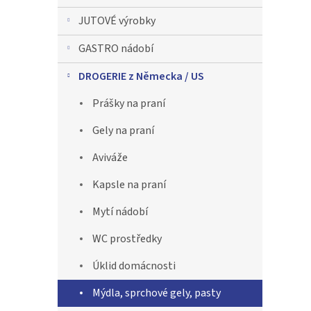
n
JUTOVÉ výrobky
n
í
GASTRO nádobí
p
a
DROGERIE z Německa / US
n
Prášky na praní
e
l
Gely na praní
Aviváže
Kapsle na praní
Mytí nádobí
WC prostředky
Úklid domácnosti
Mýdla, sprchové gely, pasty