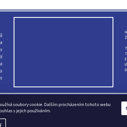
H
jů
Ž
ba
T
ky
T
ní
E
ba
I
D
ás
ty
oužívá soubory cookie. Dalším procházením tohoto webu
ouhlas s jejich používáním.
le, mikroténové sáčky
. Všechna práva vyhrazena.
í