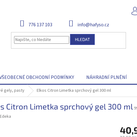
776 137 103
info@hafyso.cz
HLEDAT
VŠEOBECNÉ OBCHODNÍ PODMÍNKY
NÁHRADNÍ PLNĚNÍ
é gely, pasty
Elkos Citron Limetka sprchový gel 300 ml
s Citron Limetka sprchový gel 300 ml
9
Edeka
40,