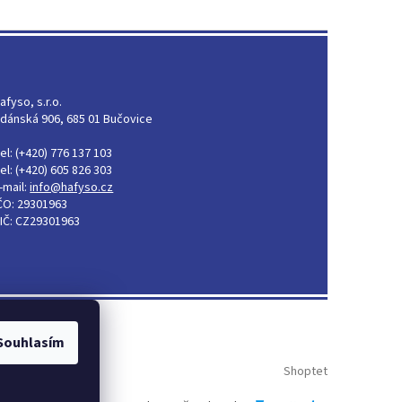
afyso, s.r.o.
dánská 906, 685 01 Bučovice
el: (+420) 776 137 103
el: (+420) 605 826 303
-mail:
info@hafyso.cz
ČO: 29301963
IČ: CZ29301963
Souhlasím
Shoptet