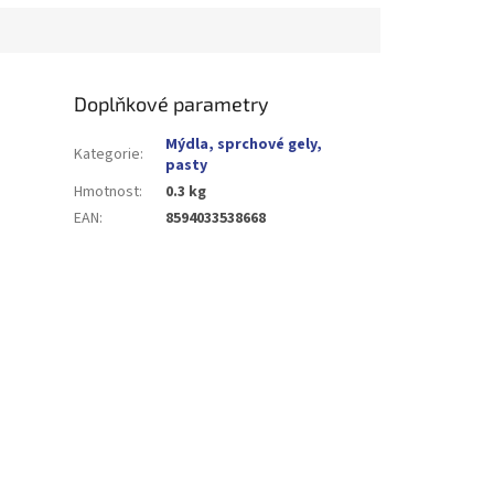
Doplňkové parametry
Mýdla, sprchové gely,
Kategorie
:
pasty
Hmotnost
:
0.3 kg
EAN
:
8594033538668