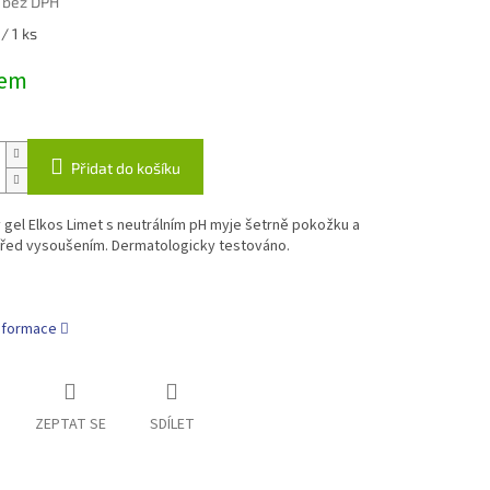
 bez DPH
/ 1 ks
dem
Přidat do košíku
gel Elkos Limet s neutrálním pH myje šetrně pokožku a
 před vysoušením. Dermatologicky testováno.
informace
ZEPTAT SE
SDÍLET