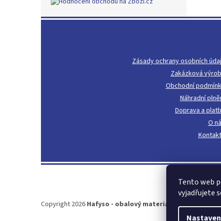
Z
á
p
a
Zásady ochrany osobních úda
t
Zakázková výro
í
Obchodní podmín
Náhradní plně
Doprava a plat
O n
Kontak
Tento web p
vyjadřujete s
Copyright 2026
Hafyso - obalový materiál, igelitové pyt
Nastaven