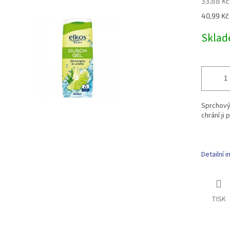
33,88 Kč
Měrná
40,99 Kč 
cena:
Skla
Sprchový 
chrání ji
Detailní 
TISK