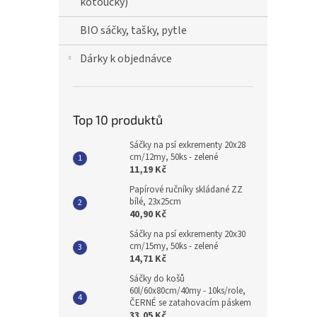
kotoučky)
BIO sáčky, tašky, pytle
Dárky k objednávce
Top 10 produktů
Sáčky na psí exkrementy 20x28
cm/12my, 50ks - zelené
11,19 Kč
Papírové ručníky skládané ZZ
bílé, 23x25cm
40,90 Kč
Sáčky na psí exkrementy 20x30
cm/15my, 50ks - zelené
14,71 Kč
Sáčky do košů
60l/60x80cm/40my - 10ks/role,
ČERNÉ se zatahovacím páskem
33,05 Kč