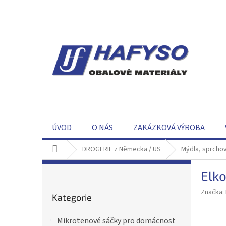
Přejít
na
obsah
ÚVOD
O NÁS
ZAKÁZKOVÁ VÝROBA
Domů
DROGERIE z Německa / US
Mýdla, sprchov
P
Elko
o
Přeskočit
s
Značka:
Kategorie
kategorie
t
r
Mikrotenové sáčky pro domácnost
a